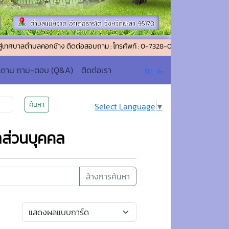
บลคอกช้าง ติดต่อสอบถาม : โทรศัพท์ : 0-7328-0137 โทรสาร (แฟกซ์) : 0-7328-0
ะดาน ถาม-ตอบ (Q&A)
ติดต่อเรา
ก+
ก-
ค้นหา
Select Language
▼
ลส่วนบุคคล
ล้างการค้นหา