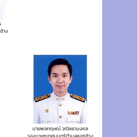
ร
ช้าง
นายพลกฤษณ์ วณิชยามงคล
รองนายกเทศมนตรีตำบลคอกช้าง