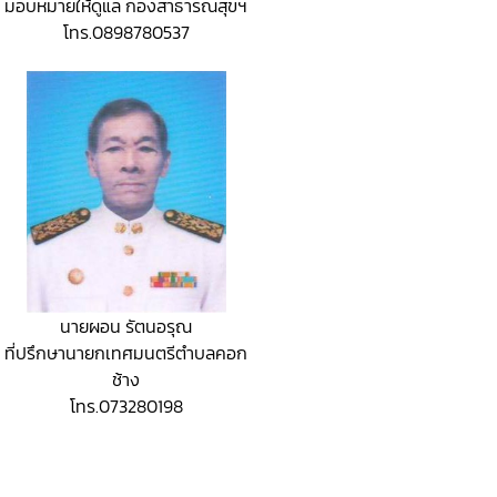
มอบหมายให้ดูแล กองสาธารณสุขฯ
โทร.0898780537
นายผอน รัตนอรุณ
ที่ปรึกษานายกเทศมนตรีตำบลคอก
ช้าง
โทร.073280198