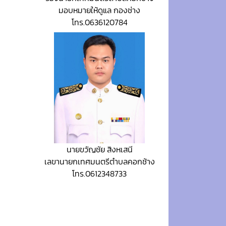
มอบหมายให้ดูแล กองช่าง
โทร.0636120784
นายขวัญชัย สิงหเสนี
เลขานายกเทศมนตรีตำบลคอกช้าง
โทร.0612348733